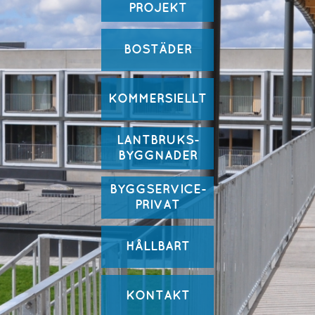
PROJEKT
BOSTÄDER
KOMMERSIELLT
LANTBRUKS-
BYGGNADER
BYGGSERVICE-
PRIVAT
HÅLLBART
KONTAKT